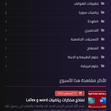
تطبيقات الهواتف
2
رياضيات سوريا
2
English
1
التحضيري
1
التسجيلات الجامعية
1
المنهاج
1
علوم الطبيعة و الحياة
1
علوم فيزياية
1
الأكثر مشاهدة هذا الأسبوع
17 أغسطس 2022
نماذج مذكرات رياضيات word و LaTex
بسم الله الرحمن الرحيم الحمد لله والصلاة والسلام على رسول الله
اما بعد موقع الأستاذ راحيس عمر ORmathsDZ نماذج مذكرات…