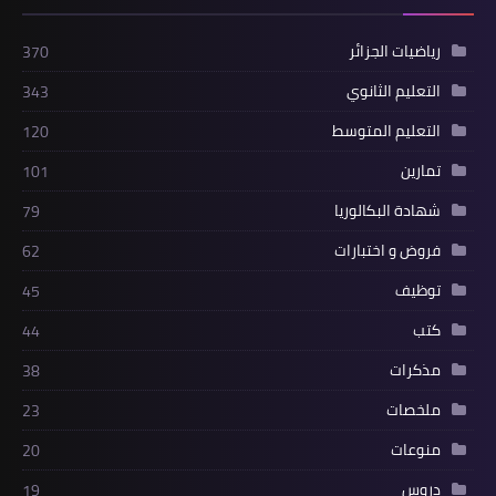
رياضيات الجزائر
370
التعليم الثانوي
343
التعليم المتوسط
120
تمارين
101
شهادة البكالوريا
79
فروض و اختبارات
62
توظيف
45
كتب
44
مذكرات
38
ملخصات
23
منوعات
20
دروس
19