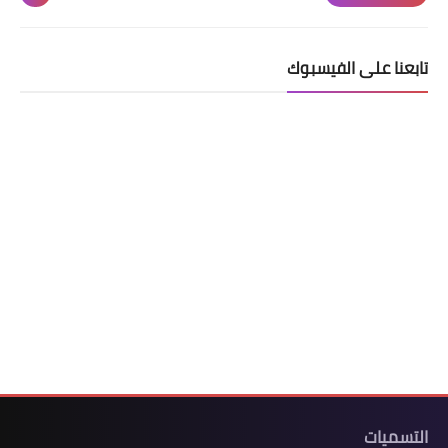
شهادة البكالوريا BAC
التعليم الجامعي
تابعنا على الفيسبوك
licence
master
الأستاذ
الأستاذ المتربص
مذكرات
توظيف
كتب
منوعات
التسميات