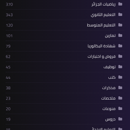
شهادة البكالوريا BAC
رياضيات الجزائر
370
التعليم الثانوي
343
التعليم الجامعي
التعليم المتوسط
120
licence
تمارين
101
master
شهادة البكالوريا
79
فروض و اختبارات
62
الأستاذ
توظيف
45
الأستاذ المتربص
كتب
44
مذكرات
مذكرات
38
توظيف
ملخصات
23
منوعات
20
كتب
دروس
19
منوعات
التعليم الابتدائي
15