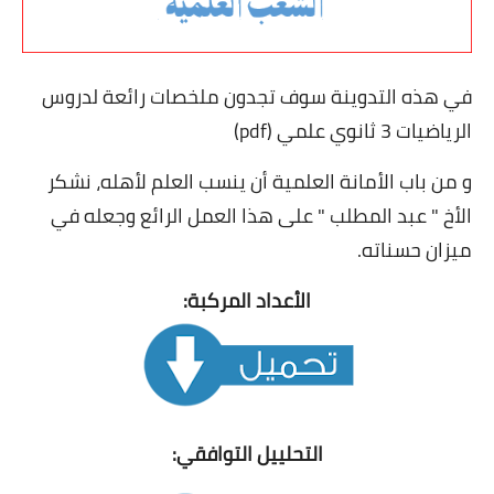
التعليم الثانوي
في هذه التدوينة سوف تجدون ملخصات رائعة لدروس
السنة 1 آداب
الرياضيات 3 ثانوي علمي (pdf)
السنة 1 علمي
و من باب الأمانة العلمية أن ينسب العلم لأهله، نشكر
السنة 2 آداب
الأخ " عبد المطلب " على هذا العمل الرائع وجعله في
ميزان حسناته.
السنة 2 - الشعب العلمية
الأعداد المركبة:
السنة 2 تسيير واقتصاد
السنة 3 آداب
السنة 3 - الشعب العلمية
التحلييل التوافقي:
السنة 3 تسيير واقتصاد