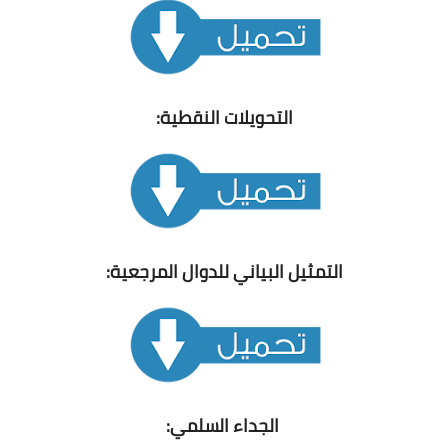
شهادة البكالوريا BAC
التعليم الجامعي
licence
التحويلات النقطية:
master
الأستاذ
الأستاذ المتربص
التمثيل البياني للدوال المرجعية:
مذكرات
توظيف
كتب
منوعات
الجداء السلمي: