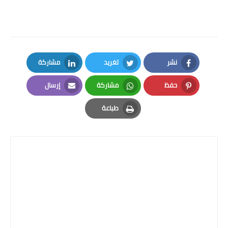
شهادة البكالوريا BAC
التعليم الجامعي
licence
نشر
تغريد
مشاركة
master
LinkedIn
Twitter
Facebook
حفظ
مشاركة
إرسال
Email
Whatsapp
Pinterest
الأستاذ
طباعة
Print
الأستاذ المتربص
مذكرات
توظيف
كتب
منوعات