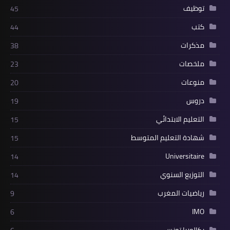
توظيف
45
كتب
44
مذكرات
38
ملخصات
23
منوعات
20
دروس
19
التعليم الابتدائي
15
شهادة التعليم المتوسط
15
Universitaire
14
التوزيع السنوي
14
رياضيات المغرب
9
IMO
6
بكالوريا تونس