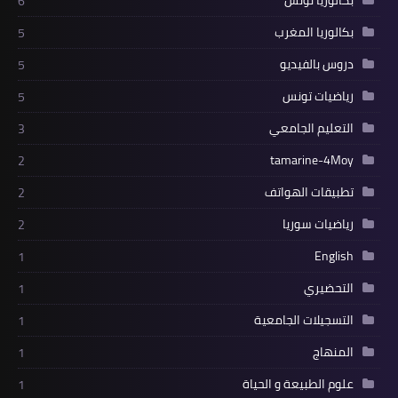
6
بكالوريا المغرب
5
دروس بالفيديو
5
رياضيات تونس
5
التعليم الجامعي
3
tamarine-4Moy
2
تطبيقات الهواتف
2
رياضيات سوريا
2
English
1
التحضيري
1
التسجيلات الجامعية
1
المنهاج
1
علوم الطبيعة و الحياة
1