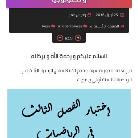
السنة 2 إبتدائي
25 أبريل 2016
راحيس عمر
السنة 3 إبتدائي
الصفحة الرئيسية
ikhtibarat-lycée
lycée
السنة 4 إبتدائي
الحجم
السنة 5 إبتدائي
السلام عليكم و رحمة الله و بركاته
التعليم المتوسط
في هذه التدوينة سوف نقدم لكم 8 نماذج للإختبار الثالث في
الرياضيات للسنة أولى ج م ع ت.
السنة 1 متوسط
السنة 2 متوسط
السنة 3 متوسط
السنة 4 متوسط
شهادة التعليم المتوسط BEM