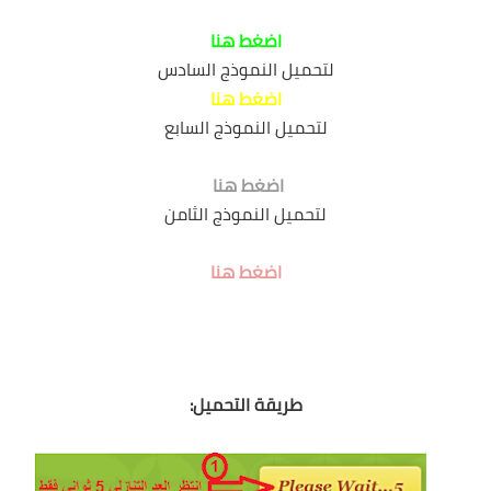
شهادة البكالوريا BAC
اضغط هنا
التعليم الجامعي
لتحميل النموذج السادس
اضغط هنا
licence
لتحميل النموذج السابع
master
اضغط هنا
لتحميل النموذج الثامن
الأستاذ
الأستاذ المتربص
اضغط هنا
مذكرات
توظيف
طريقة التحميل:
كتب
منوعات