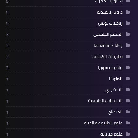
بكالوريا المغرب
5
دروس بالفيديو
5
رياضيات تونس
5
التعليم الجامعي
3
tamarine-4Moy
2
تطبيقات الهواتف
2
رياضيات سوريا
2
English
1
التحضيري
1
التسجيلات الجامعية
1
المنهاج
1
علوم الطبيعة و الحياة
1
علوم فيزياية
1