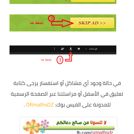
شهادة البكالوريا BAC
التعليم الجامعي
licence
master
الأستاذ
الأستاذ المتربص
في حالة وجود أي مشاكل أو استفسار يرجى كتابة
مذكرات
تعليق في الأسفل أو مراسلتنا عبر الصفحة الرسمية
توظيف
للمدونة على الفيس بوك:
ORmathsDZ
.
كتب
منوعات