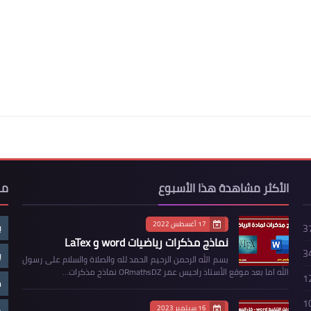
الأكثر مشاهدة هذا الأسبوع
مو
17 أغسطس 2022
ب
3
نماذج مذكرات رياضيات word و LaTex
3
ب
بسم الله الرحمن الرحيم الحمد لله والصلاة والسلام على رسول
الله اما بعد موقع الأستاذ راحيس عمر ORmathsDZ نماذج مذكرات…
1
م
1
16 سبتمبر 2023
م