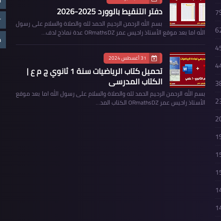
دفتر التنقيط بالوورد 2025-2026
7
r
بسم الله الرحمن الرحيم الحمد لله والصلاة والسلام على رسول
6
الله اما بعد موقع الأستاذ راحيس عمر ORmathsDZ عدة نماذج لدف…
ض
4
31 أغسطس 2024
4
تحميل كتاب الرياضيات سنة 1 ثانوي ج م ع |
الكتاب المدرسي
3
بسم الله الرحمن الرحيم الحمد لله والصلاة والسلام على رسول الله اما بعد موقع
2
الأستاذ راحيس عمر ORmathsDZ الكتاب المد…
2
1
1
1
1
1