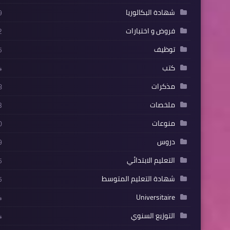
شهادة البكالوريا
9
فروض و اختبارات
2
توظيف
5
كتب
4
مذكرات
8
ملخصات
3
منوعات
0
دروس
9
التعليم الابتدائي
5
شهادة التعليم المتوسط
5
Universitaire
4
التوزيع السنوي
4