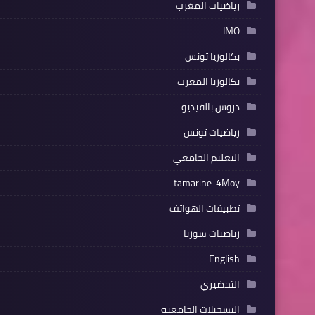
رياضيات المغرب
IMO
بكالوريا تونس
بكالوريا المغرب
دروس بالفيديو
رياضيات تونس
التعليم الجامعي
tamarine-4Moy
تطبيقات الهواتف
رياضيات سوريا
English
التحضيري
التسجيلات الجامعية