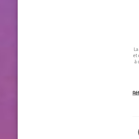
La
et 
à 
Réf