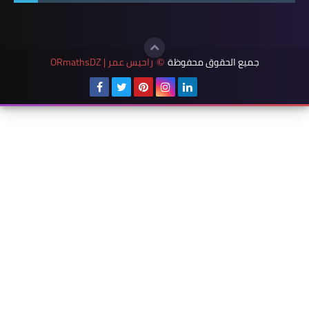
جميع الحقوق محفوظة
راحيس عمر | ORmathsDZ
©