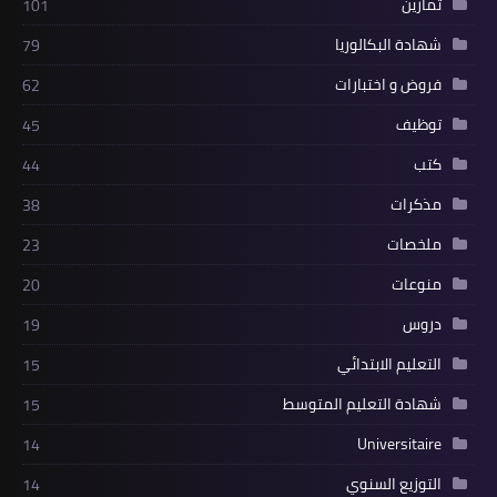
تمارين
101
شهادة البكالوريا
79
فروض و اختبارات
62
توظيف
45
كتب
44
مذكرات
38
ملخصات
23
منوعات
20
دروس
19
التعليم الابتدائي
15
شهادة التعليم المتوسط
15
Universitaire
14
التوزيع السنوي
14