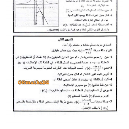
شهادة البكالوريا BAC
التعليم الجامعي
licence
master
الأستاذ
الأستاذ المتربص
مذكرات
توظيف
كتب
منوعات