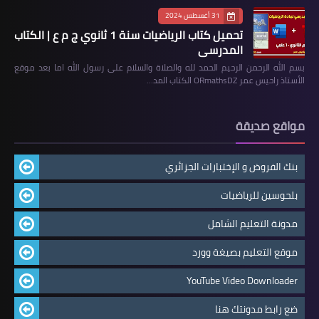
31 أغسطس 2024
تحميل كتاب الرياضيات سنة 1 ثانوي ج م ع | الكتاب
المدرسي
بسم الله الرحمن الرحيم الحمد لله والصلاة والسلام على رسول الله اما بعد موقع
الأستاذ راحيس عمر ORmathsDZ الكتاب المد…
مواقع صديقة
بنك الفروض و الإختبارات الجزائري
بلحوسين للرياضيات
مدونة التعليم الشامل
موقع التعليم بصيغة وورد
YouTube Video Downloader
ضع رابط مدونتك هنا