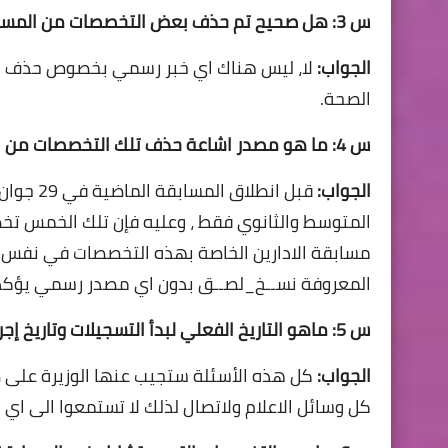
س 3: هل صحيح تم حذف بعض التخصصات من المسابقة ؟
الجواب:
لا، ليس هناك اي خبر رسمي بخصوص حذف أي
الصحة.
س 4: ما هو مصدر اشاعة حذف تلك التخصصات من المسابقة إذن ؟
الجواب:
المتوسط والثانوي فقط ، وعليه فإن تلك الخمس تخ
مسابقة الادارين الخاصة بهذه التخصصات في نفس ال
المعروفة نســخ_لصــق بدون اي مصدر رسمي يؤكد
س 5: ماهو التاريخ الفعلي لبدأ التسجيلات وتاريخ إجراء المسابقة وكذا عدد المناصب لكل ولاية ؟
الجواب:
كل هذه الأسئلة ستجيب عنها الوزيرة على 
كل وسائل الاعلام ولاتصال لذلك لا تستمعوا الى اي