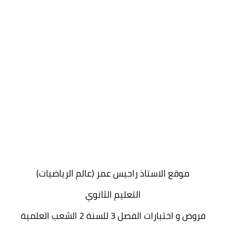
شهادة البكالوريا BAC
التعليم الجامعي
licence
master
الأستاذ
الأستاذ المتربص
مذكرات
توظيف
موقع الاستاذ راحيس عمر (عالم الرياضيات)
كتب
التعليم الثانوي
منوعات
فروض و اختبارات الفصل 3 للسنة 2 الشعب العلمية