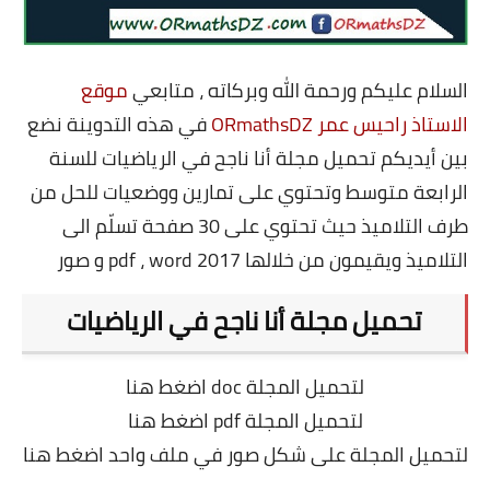
شهادة البكالوريا BAC
التعليم الجامعي
السلام عليكم ورحمة الله وبركاته ، متابعي
موقع
licence
الاستاذ راحيس عمر ORmathsDZ
في هذه التدوينة نضع
بين أيديكم
تحميل مجلة أنا ناجح في الرياضيات للسنة
master
الرابعة متوسط وتحتوي على تمارين ووضعيات للحل من
الأستاذ
طرف التلاميذ حيث تحتوي على 30 صفحة تسلّم الى
التلاميذ ويقيمون من خلالها 2017 pdf ، word و صور
الأستاذ المتربص
تحميل مجلة أنا ناجح في الرياضيات
مذكرات
توظيف
لتحميل المجلة doc
اضغط هنا
كتب
لتحميل المجلة pdf
اضغط هنا
لتحميل المجلة على شكل صور في ملف واحد
اضغط هنا
منوعات