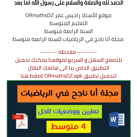
الحمد لله والصلاة والسلام على رسول الله اما بعد
موقع الأستاذ راحيس عمر ORmathsDZ
التعليم الثانوي
التعليم المتوسط
السنة 1 آداب
السنة الرابعة متوسط
مجلة أنا ناجح في الرياضيات للسنة الرابعة متوسط
السنة 1 علمي
-------- ملاحظة -------
السنة 2 آداب
للتصفح السهل و السريع لموقعنا يمكنك تحميل
التطبيق الخاص بنا الى هاتفك النقال
السنة 2 - الشعب العلمية
لتحميل تطبيق ORmathsDZ.apk
اضغط هنا
السنة 2 تسيير واقتصاد
السنة 3 آداب
السنة 3 - الشعب العلمية
السنة 3 تسيير واقتصاد