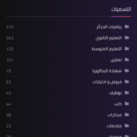
التسميات
رياضيات الجزائر
370
التعليم الثانوي
343
التعليم المتوسط
120
تمارين
101
شهادة البكالوريا
79
فروض و اختبارات
62
توظيف
45
كتب
44
مذكرات
38
ملخصات
23
منوعات
20