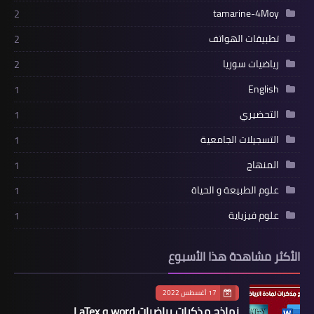
tamarine-4Moy
2
تطبيقات الهواتف
2
رياضيات سوريا
2
English
1
التحضيري
1
التسجيلات الجامعية
1
المنهاج
1
علوم الطبيعة و الحياة
1
علوم فيزياية
1
الأكثر مشاهدة هذا الأسبوع
17 أغسطس 2022
نماذج مذكرات رياضيات word و LaTex