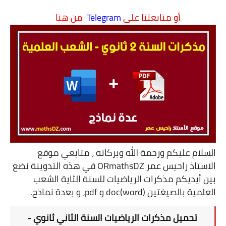
شهادة البكالوريا BAC
أو متابعتنا على
Telegram
من هنا
التعليم الجامعي
licence
master
الأستاذ
الأستاذ المتربص
مذكرات
السلام عليكم ورحمة الله وبركاته ، متابعي
موقع
الاستاذ راحيس عمر ORmathsDZ
في هذه التدوينة نضع
توظيف
بين أيديكم
مذكرات الرياضيات للسنة الثاية الشعب
العلمية بالصيغتين (doc(word و pdf
، و بعدة نماذج.
كتب
منوعات
تحميل مذكرات الرياضيات السنة الثاني ثانوي -