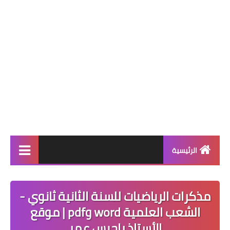
الرئيسية
التعليم الإبتدائي
مذكرات الرياضيات للسنة الثانية ثانوي -
قسم التحضيري
الشعب العلمية word وpdf | موقع
السنة 1 إبتدائي
الأستاذ راحيس عمر