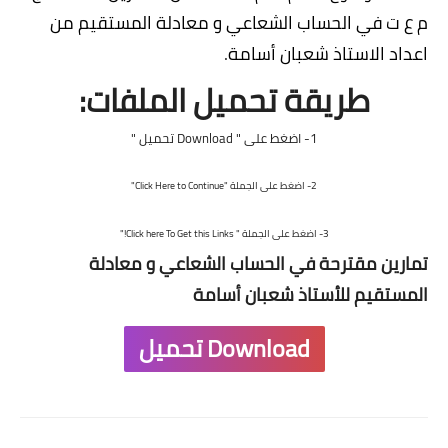
شهادة البكالوريا BAC
م ع ت في الحساب الشعاعي و معادلة المستقيم من
اعداد الاستاذ شعبان أسامة
.
التعليم الجامعي
طريقة تحميل الملفات:
licence
1- اضغط على " Download تحميل "
master
2- اضغط على الجملة "Click Here to Continue"
الأستاذ
3- اضغط على الجملة "
Get this Links
Click here To
!
"
الأستاذ المتربص
تمارين مقترحة في الحساب الشعاعي و معادلة
مذكرات
المستقيم للأستاذ شعبان أسامة
توظيف
Download تحميل
كتب
منوعات