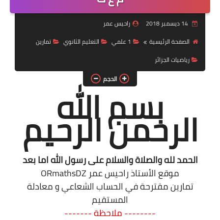
السنة 2 إبتدائي
14 ديسمبر 2018
راحيس عمر
السنة 3 إبتدائي
الصفحة الرئيسية
1 علمي
التعليم الثانوي
تمارين
رياضيات الجزائر
السنة 4 إبتدائي
الحجم
السنة 5 إبتدائي
بسم الله
التعليم المتوسط
الرحمن الرحيم
السنة 1 متوسط
السنة 2 متوسط
الحمد لله والصلاة والسلام على رسول الله اما بعد
موقع الأستاذ راحيس عمر ORmathsDZ
السنة 3 متوسط
تمارين مقترحة في الحساب الشعاعي و معادلة
السنة 4 متوسط
المستقيم
-------- ملاحظة -------
شهادة التعليم المتوسط BEM