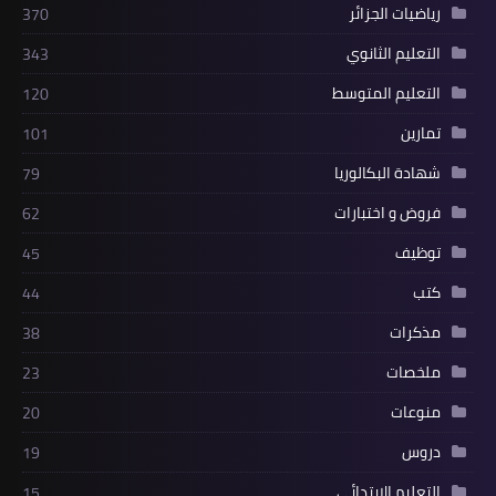
رياضيات الجزائر
370
التعليم الثانوي
343
التعليم المتوسط
120
تمارين
101
شهادة البكالوريا
79
فروض و اختبارات
62
توظيف
45
كتب
44
مذكرات
38
ملخصات
23
منوعات
20
دروس
19
التعليم الابتدائي
15