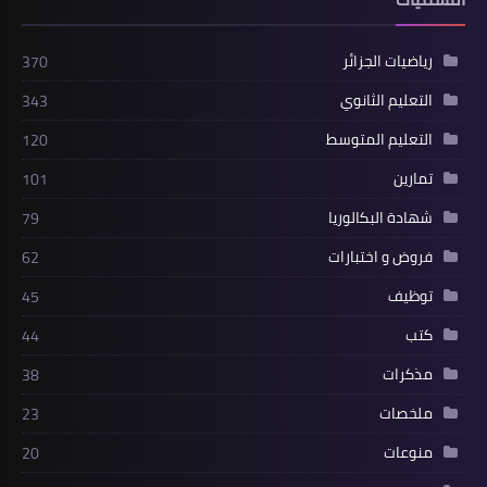
رياضيات الجزائر
370
التعليم الثانوي
343
التعليم المتوسط
120
تمارين
101
شهادة البكالوريا
79
فروض و اختبارات
62
توظيف
45
كتب
44
مذكرات
38
ملخصات
23
منوعات
20