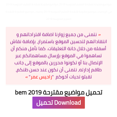
شهادة البكالوريا BAC
مواضيع مقترحة لشهادة التعليم المتوسط 2019،
مواضيع مقترحة لشهادة التعليم المتوسط 2019
في الرياضيات،
مواضيع مقترحة لشهادة التعليم المتوسط 2019 رياضيات،
مواضيع المقترحة لشهادة
التعليم الجامعي
التعليم المتوسط 2019.
licence
«
نتمنى من جميع زوارنا اضافة اقتراحاتهم و
master
انتقاداتهم لتحسين الموقع باستمرار، بإضافة نقاش
أسفله من خلال خانة التعليقات. كما نأمل منكم أن
الأستاذ
تساهموا في الموقع بإرسال مساهماتكم عبر
الإتصال بنا أو تكونوا محررين بالموقع إلى جانب
الأستاذ المتربص
طاقم إدارته، نتمنى أن نكون عند حسن ظنكم،
تقبلو تحيات أخوكم
"
راحيس عمر
"
»
مذكرات
توظيف
تحميل مواضيع مقترحة bem 2019
كتب
Download تحميل
منوعات