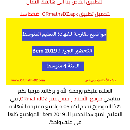
التطبيق الخاص بنا الى هاتفك النقال
لتحميل تطبيق ORmathsDZ.apk
اضغط هنا
التعليم الثانوي
السنة 1 آداب
السنة 1 علمي
السنة 2 آداب
السنة 2 - الشعب العلمية
السنة 2 تسيير واقتصاد
السلام عليكم ورحمة الله و بركاته، مرحبا بكم
السنة 3 آداب
متابعي
موقع الأستاذ راحيس عمر ORmathdDZ
،
في
هذا الموضوع نقدم لكم 06 مواضيع مقترحة لشهادة
السنة 3 - الشعب العلمية
التعليم المتوسط تحضيرا لـ bem 2019 "المواضيع كلها
السنة 3 تسيير واقتصاد
في ملف واحد"
.