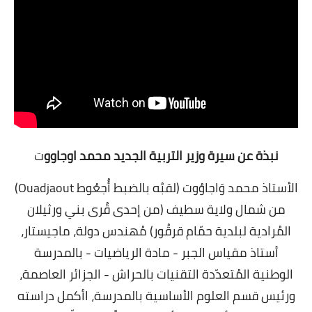
نبذة عن سيرة وزير التربية الجديد محمد اوجاوو
ت
الأستاذ محمد وَاجاوُوت (لقبُه بالضبط أُجعُوط Ouadjaout)
من شمال ولاية سطيف (من إحدى قُرى بني ورثيلان
المُرادية لبلدية حمّام قرقُور) مُهندس دولة، ماجيستار،
أستاذ مقياس الجبر - مادة الرياضيات - بالمدرسة
الوطنية المُتعدّدة التقنيات بالحراش - الجزائر العاصمة،
ورئيس قسم العلوم الأساسية بالمدرسة، اأكمل دراسته