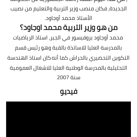
شهادة البكالوريا BAC
الجديدة، فكان منصب وزير التربية والتعليم من نصيب
الأستاذ محمد أوجاود.
التعليم الجامعي
من هو وزير التربية محمد اوجاود؟
licence
محمد أوجاود بروفيسور في الجبر، استاذ الرياضيات
master
بالمدرسة العليا للاساتذة بالقبة وهو رئيس قسم
التكوين التحضيري بالحراش كما أنه
كان استاذ الهندسة
الأستاذ
التحليلية بالمدرسة الوطنية العليا للاشغال العمومية
الأستاذ المتربص
سنة 2007
فيديو
مذكرات
توظيف
كتب
منوعات