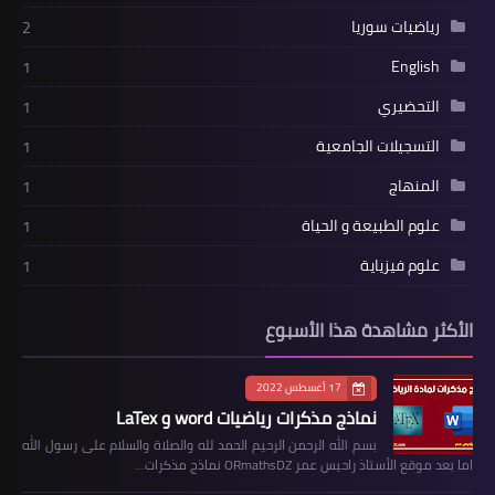
رياضيات سوريا
2
English
1
التحضيري
1
التسجيلات الجامعية
1
المنهاج
1
علوم الطبيعة و الحياة
1
علوم فيزياية
1
الأكثر مشاهدة هذا الأسبوع
17 أغسطس 2022
نماذج مذكرات رياضيات word و LaTex
بسم الله الرحمن الرحيم الحمد لله والصلاة والسلام على رسول الله
اما بعد موقع الأستاذ راحيس عمر ORmathsDZ نماذج مذكرات…