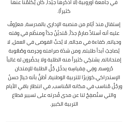
في جامعة أوروبية (لا أذكرها جيّداً، كان يُكلّمُنا عنها
كثيراً).
إستقال منذ أيّام من منصبه الإداري بالمدرسة، معرُوفٌ
عليه أنه أستاذٌ صارمٌ جدّاً، مُتديِّنٌ جدّاً ومنظّم في وقته
وحياته، كفاءة في مجاله، لا يُحبُّ الفوضى في العمل، لا
يُصاحِبُ أبداً طلبته، ومن شدّة صرامته وحِرصه وصُعُوبة
إمتحاناته، يشتكِي كثيراً منه الطلبة ولا يحضُرون له غالباً
دُروسه، وفِي مِقياسِه يدخُل جُلُّ الطلبة للإمتحان
الإستدراكي.
كوزيرًا للتربية الوطنية، أظنُّ بأنه خيارٌ حسنٌ
ورجُلٌ مُناسب في مكانه المُناسب، في انتظار باقي الأيام
والتي ستُصفِحُ لنا عن مدى قُدرته على تسيير قطاع
التربية الكبير.