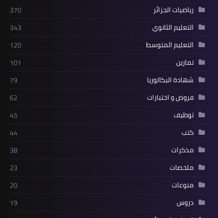
رياضيات الجزائر
370
التعليم الثانوي
343
التعليم المتوسط
120
تمارين
101
شهادة البكالوريا
79
فروض و اختبارات
62
توظيف
45
كتب
44
مذكرات
38
ملخصات
23
منوعات
20
دروس
19