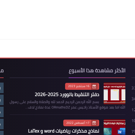
الأكثر مشاهدة هذا الأسبوع
مو
16 سبتمبر 2023
ب
3
دفتر التنقيط بالوورد 2025-2026
3
ب
بسم الله الرحمن الرحيم الحمد لله والصلاة والسلام على رسول
الله اما بعد موقع الأستاذ راحيس عمر ORmathsDZ عدة نماذج لدف…
1
م
1
17 أغسطس 2022
م
نماذج مذكرات رياضيات word و LaTex
7