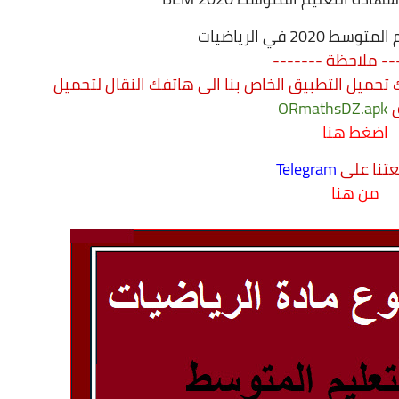
202 في الرياضيات
-- ملاحظة -------
تحميل التطبيق الخاص بنا الى هاتفك النقال
لتحميل
ق
.apk
ORmathsDZ
اضغط هنا
عتنا على
Telegram
من هنا