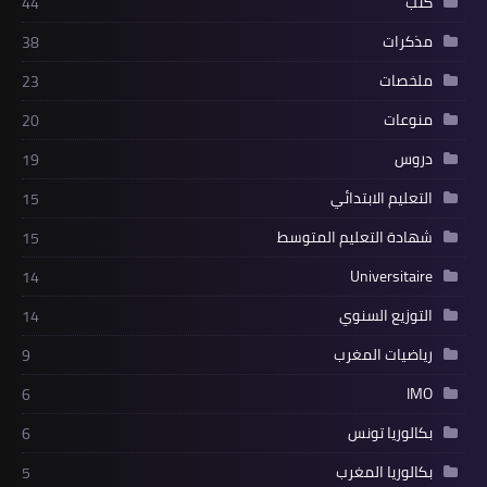
كتب
44
مذكرات
38
ملخصات
23
منوعات
20
دروس
19
التعليم الابتدائي
15
شهادة التعليم المتوسط
15
Universitaire
14
التوزيع السنوي
14
رياضيات المغرب
9
IMO
6
بكالوريا تونس
6
بكالوريا المغرب
5