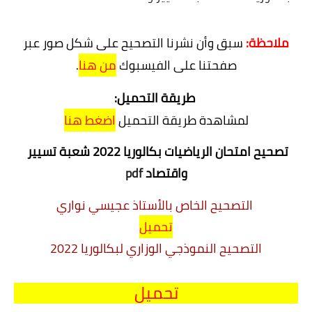
شهادة البكالوريا BAC
ملاحظة:
سبق وأن نشرنا التصحيح على شكل صور عبر
التعليم الجامعي
صفحتنا على الفيسبوك
من هنا
.
licence
طريقة التحميل:
master
لمشاهدة طريقة التحميل
اضغط هنا
الأستاذ
تصحيح امتحان الرياضيات بكالوريا 2022 شعبة تسيير 
الأستاذ المتربص
واقتصاد 
pdf
مذكرات
التصحيح الخاص بالأستاذ عجيسي نواري
تحميل
توظيف
التصحيح النموذجي الوزاري لبكالوريا 2022
كتب
تحميل
منوعات