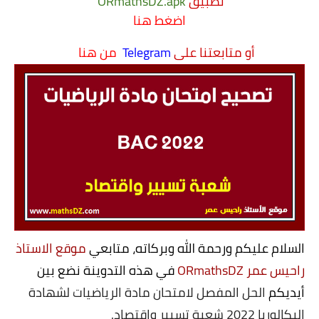
تطبيق
.apk
ORmathsDZ
اضغط هنا
التعليم الثانوي
أو متابعتنا على
Telegram
من هنا
السنة 1 آداب
السنة 1 علمي
السنة 2 آداب
السنة 2 - الشعب العلمية
السنة 2 تسيير واقتصاد
السنة 3 آداب
السلام عليكم ورحمة الله وبركاته، متابعي
موقع الاستاذ
السنة 3 - الشعب العلمية
راحيس عمر ORmathsDZ
في هذه التدوينة نضع بين
أيديكم
الحل المفصل لامتحان مادة الرياضيات لشهادة
السنة 3 تسيير واقتصاد
البكالوريا 2022 شعبة تسيير واقتصاد.