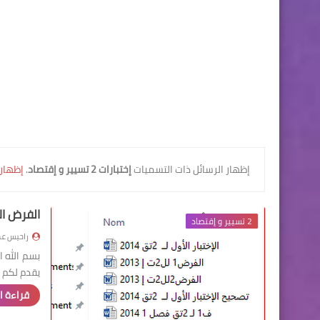
‏إظهار الرسائل ذات التسميات
إختبارات 2 تسيير و إقتصاد
.
إظهار 
الفرض الأول،
2 تسيير و إقتصاد
راحيس عم
بسم الله ا
يقدم لكم م
قراءة ا