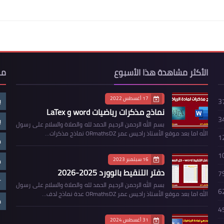
الأكثر مشاهدة هذا الأسبوع
مو
17 أغسطس 2022
ب
3
نماذج مذكرات رياضيات word و LaTex
3
ب
بسم الله الرحمن الرحيم الحمد لله والصلاة والسلام على رسول
الله اما بعد موقع الأستاذ راحيس عمر ORmathsDZ نماذج مذكرات…
1
م
1
16 سبتمبر 2023
م
دفتر التنقيط بالوورد 2025-2026
7
r
بسم الله الرحمن الرحيم الحمد لله والصلاة والسلام على رسول
6
الله اما بعد موقع الأستاذ راحيس عمر ORmathsDZ عدة نماذج لدف…
ض
4
31 أغسطس 2024