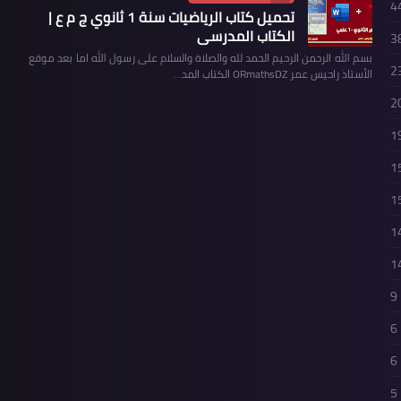
4
تحميل كتاب الرياضيات سنة 1 ثانوي ج م ع |
الكتاب المدرسي
3
بسم الله الرحمن الرحيم الحمد لله والصلاة والسلام على رسول الله اما بعد موقع
2
الأستاذ راحيس عمر ORmathsDZ الكتاب المد…
2
1
1
1
1
1
9
6
6
5