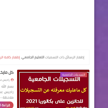
‏إظهار الرسائل ذات التسميات
التعليم الجامعي
.
إظهار كافة الر
كل مايخص التسج
التسجيلات الجامعية
راحيس عم
بسم الله 
ملاحظة --
قراءة ا