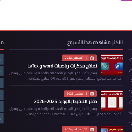
الأكثر مشاهدة هذا الأسبوع
مو
17 أغسطس 2022
ب
3
نماذج مذكرات رياضيات word و LaTex
3
ب
بسم الله الرحمن الرحيم الحمد لله والصلاة والسلام على رسول
الله اما بعد موقع الأستاذ راحيس عمر ORmathsDZ نماذج مذكرات…
1
م
1
16 سبتمبر 2023
م
دفتر التنقيط بالوورد 2025-2026
7
r
بسم الله الرحمن الرحيم الحمد لله والصلاة والسلام على رسول
6
الله اما بعد موقع الأستاذ راحيس عمر ORmathsDZ عدة نماذج لدف…
ض
4
31 أغسطس 2024