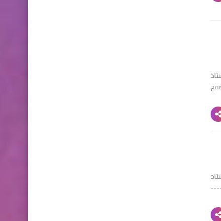
تاذ
تصفح
تاذ
 3 ثانوي --------