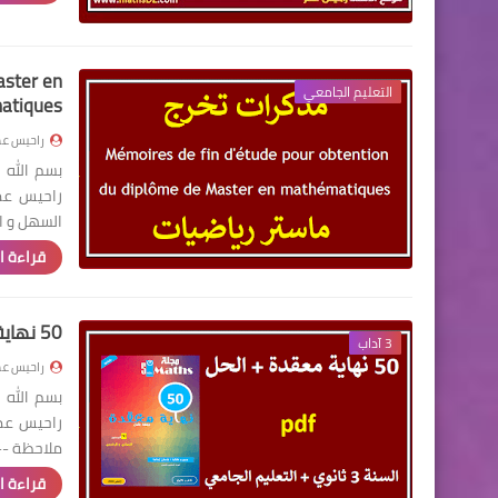
aster en
التعليم الجامعي
atiques
راحيس عم
بسم الله 
السهل و ا
قراءة ا
50 نهاية معقدة مع الحل للسنة 3 ثانوي والمستوى الجامعي
3 آداب
راحيس عم
بسم الله 
ملاحظة --
قراءة ا