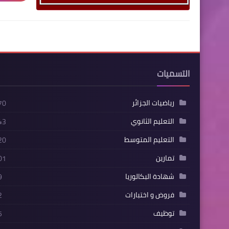
التسميات
رياضيات الجزائر
70
التعليم الثانوي
43
التعليم المتوسط
20
تمارين
01
شهادة البكالوريا
9
فروض و اختبارات
2
توظيف
5