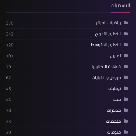
التسميات
رياضيات الجزائر
370
التعليم الثانوي
343
التعليم المتوسط
120
تمارين
101
شهادة البكالوريا
79
فروض و اختبارات
62
توظيف
45
كتب
44
مذكرات
38
ملخصات
23
منوعات
20