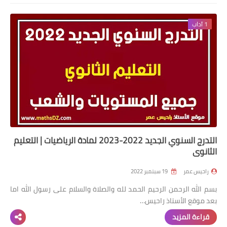
شهادة البكالوريا BAC
1 آداب
التعليم الجامعي
licence
master
الأستاذ
الأستاذ المتربص
التدرج السنوي الجديد 2022-2023 لمادة الرياضيات | التعليم
مذكرات
الثانوي
توظيف
راحيس عمر
19 سبتمبر 2022
بسم الله الرحمن الرحيم الحمد لله والصلاة والسلام على رسول الله اما
كتب
بعد موقع الأستاذ راحيس…
منوعات
قراءة المزيد