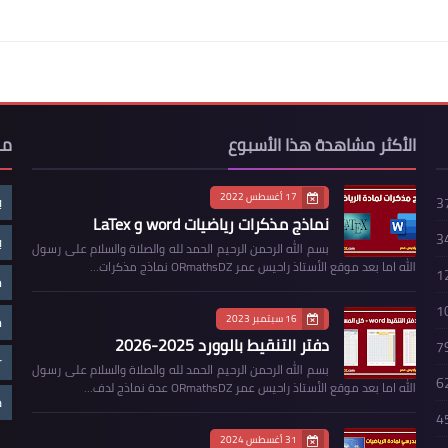
الأكثر مشاهدة هذا الأسبوع
مو
17 أغسطس 2022
ب
3
نماذج مذكرات رياضيات word و LaTex
3
ب
بسم الله الرحمن الرحيم الحمد لله والصلاة والسلام على رسول
الله اما بعد موقع الأستاذ راحيس عمر ORmathsDZ نماذج مذكرات…
1
م
1
16 سبتمبر 2023
م
دفتر التنقيط بالوورد 2025-2026
7
r
بسم الله الرحمن الرحيم الحمد لله والصلاة والسلام على رسول
6
الله اما بعد موقع الأستاذ راحيس عمر ORmathsDZ عدة نماذج لدف…
ض
4
31 أغسطس 2024