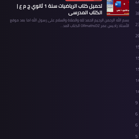
4
تحميل كتاب الرياضيات سنة 1 ثانوي ج م ع |
الكتاب المدرسي
3
بسم الله الرحمن الرحيم الحمد لله والصلاة والسلام على رسول الله اما بعد موقع
2
الأستاذ راحيس عمر ORmathsDZ الكتاب المد…
2
1
1
1
1
1
9
6
6
5