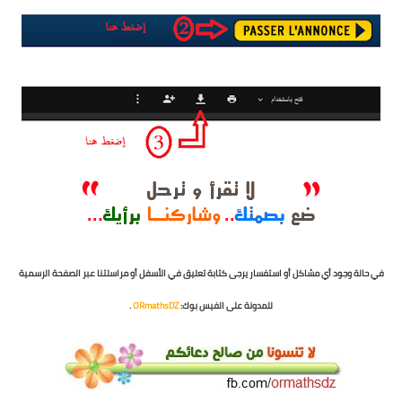
شهادة البكالوريا BAC
التعليم الجامعي
licence
master
الأستاذ
الأستاذ المتربص
مذكرات
في حالة وجود أي مشاكل أو استفسار يرجى كتابة تعليق في الأسفل أو مراسلتنا عبر الصفحة الرسمية
توظيف
للمدونة على الفيس بوك:
ORmathsDZ
.
كتب
منوعات