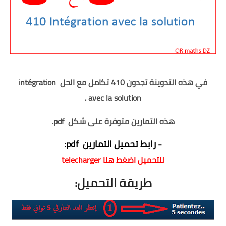
التعليم الثانوي
السنة 1 آداب
السنة 1 علمي
في هذه التدوينة تجدون 410 تكامل مع الحل intégration
السنة 2 آداب
avec la solution .
السنة 2 - الشعب العلمية
هذه التمارين متوفرة على شكل pdf.
السنة 2 تسيير واقتصاد
- رابط تحميل
التمارين pdf:
للتحميل اضغط هنا telecharger
السنة 3 آداب
طريقة التحميل:
السنة 3 - الشعب العلمية
السنة 3 تسيير واقتصاد