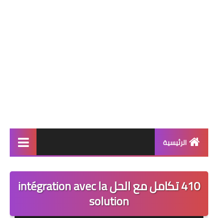
الرئيسية
التعليم الإبتدائي
410 تكامل مع الحل intégration avec la
قسم التحضيري
solution
السنة 1 إبتدائي