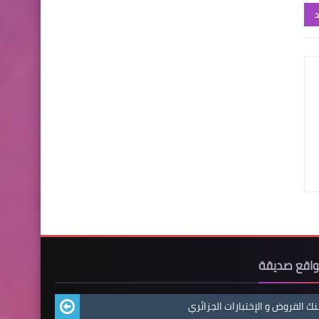
د
اقع صديقة
نك الفروض و الإختبارات الجزائري