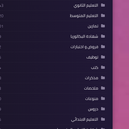
التعليم الثانوي
43
التعليم المتوسط
20
تمارين
01
شهادة البكالوريا
9
فروض و اختبارات
2
توظيف
5
كتب
4
مذكرات
8
ملخصات
3
منوعات
0
دروس
9
التعليم الابتدائي
5