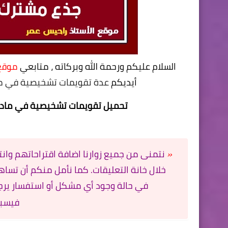
السلام عليكم ورحمة الله وبركاته ، متابعي
موقع ا
أيديكم
عدة تقويمات تشخيصية في مادة
تحميل
تقويمات تشخيصية في مادة ا
«
نتمنى من جميع زوارنا اضافة اقتراحاتهم وان
خلال خانة التعليقات. كما نأمل منكم أن تسا
في حالة وجود أي مشكل أو استفسار يرجى
فيسب