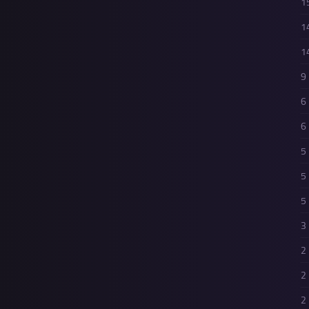
1
1
1
9
6
6
5
5
5
3
2
2
2