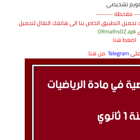
ويم تشخيصي
-- ملاحظة -------
تحميل التطبيق الخاص بنا الى هاتفك النقال
لتحميل
ق
.apk
ORmathsDZ
اضغط هنا
 على
Telegram
من هنا