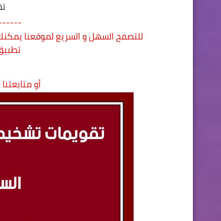
تق
------
للتصفح السهل و السريع لموقعنا يمكنك 
تطبي
أو متابعتنا